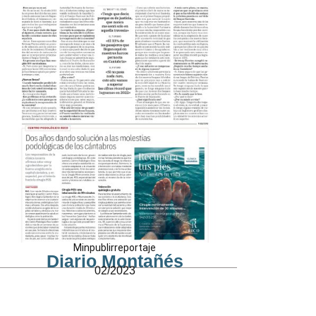
Minpublirreportaje
Diario Montañés
02/2023