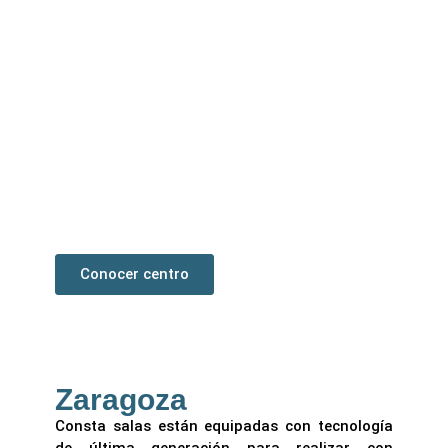
Burgos
La mayor clínica podológica en España con 900
m2. Sus instalaciones albergan una amplia y
cómoda sala de recepción, un gabinete
(boxes), tres consultas para realizar las
revisiones, dos quirófanos equipados para
cirugía mínima incisión y una sala de
esterilización.
Conocer centro
Zaragoza
Consta salas están equipadas con tecnología
de última generación para realizar con