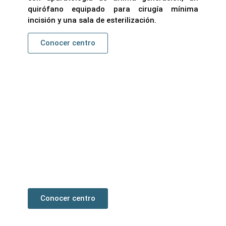
quirófano equipado para cirugía mínima
incisión y una sala de esterilización.
Conocer centro
Pamplona
Primer centro podológico rico en España.
Ubicado próximo al Complejo Hospitalario de
Navarra consta de un quirófano equipado para
cirugía mínima incisión , sala de esterilización,
sala de ortopodología y aparatología de última
generación.
Conocer centro