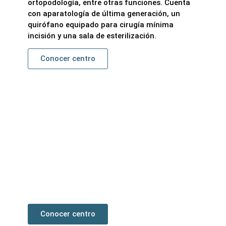
ortopodología, entre otras funciones. Cuenta
con aparatología de última generación, un
quirófano equipado para cirugía mínima
incisión y una sala de esterilización.
Conocer centro
Pamplona
Primer centro podológico rico en España.
Ubicado próximo al Complejo Hospitalario de
Navarra consta de un quirófano equipado para
cirugía mínima incisión , sala de esterilización,
sala de ortopodología y aparatología de última
generación.
Conocer centro