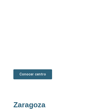
Burgos
La mayor clínica podológica en España con 900
m2. Sus instalaciones albergan una amplia y
cómoda sala de recepción, un gabinete
(boxes), tres consultas para realizar las
revisiones, dos quirófanos equipados para
cirugía mínima incisión y una sala de
esterilización.
Conocer centro
Zaragoza