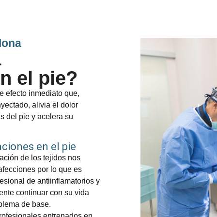
lona
a
en el pie?
de efecto inmediato que,
ctado, alivia el dolor
s del pie y acelera su
aciones en el pie
mación de los tejidos nos
afecciones por lo que es
esional de antiinflamatorios y
ente continuar con su vida
oblema de base.
rofesionales entrenados en