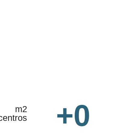
+
0
m2
centros