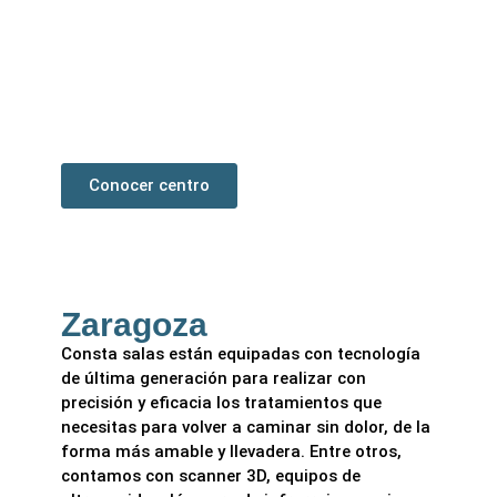
m2. Sus instalaciones albergan una amplia y
cómoda sala de recepción, un gabinete
(boxes), tres consultas para realizar las
revisiones, dos quirófanos equipados para
cirugía mínima incisión y una sala de
esterilización.
Conocer centro
Zaragoza
Consta salas están equipadas con tecnología
de última generación para realizar con
precisión y eficacia los tratamientos que
necesitas para volver a caminar sin dolor, de la
forma más amable y llevadera. Entre otros,
contamos con scanner 3D, equipos de