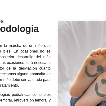
os
podología
 en la marcha de un niño que
s pies. En ocasiones no es
posterior desarrollo del niño
otras ocasiones será necesario
ctor de la desviación cuanto
detectamos alguna anomalía en
un niño debe ser valorada para
tratamiento.
logías pediátricas como pies
femoral, retroversión femoral y