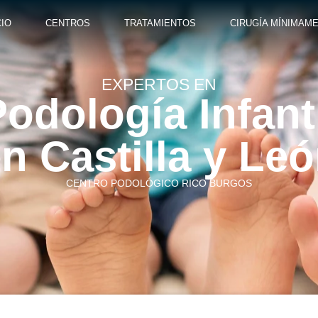
CIO
CENTROS
TRATAMIENTOS
CIRUGÍA MÍNIMAME
EXPERTOS EN
odología Infant
n Castilla y Le
CENTRO PODOLÓGICO RICO BURGOS