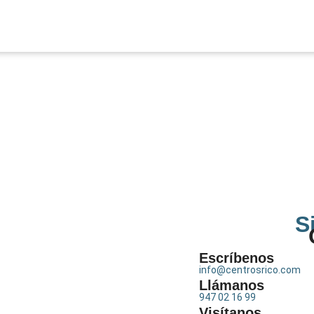
S
Escríbenos
info@centrosrico.com
Llámanos
947 02 16 99
Visítanos