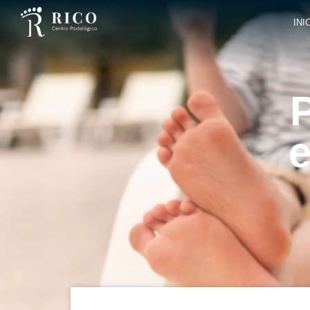
INI
P
e