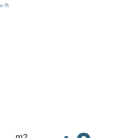
or 75
m2