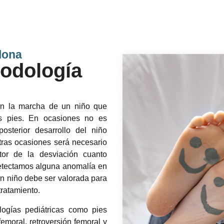
lona
podología
 en la marcha de un niño que
s pies. En ocasiones no es
posterior desarrollo del niño
otras ocasiones será necesario
ctor de la desviación cuanto
detectamos alguna anomalía en
un niño debe ser valorada para
tratamiento.
logías pediátricas como pies
femoral, retroversión femoral y