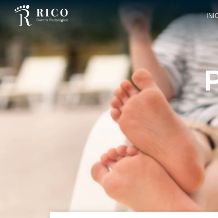
INI
P