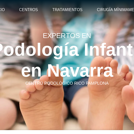
CIO
CENTROS
TRATAMIENTOS
CIRUGÍA MÍNIMAME
EXPERTOS EN
odología Infant
en Navarra
CENTRO PODOLÓGICO RICO PAMPLONA