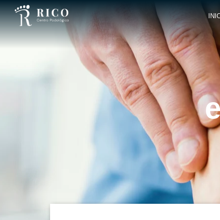
INI
e