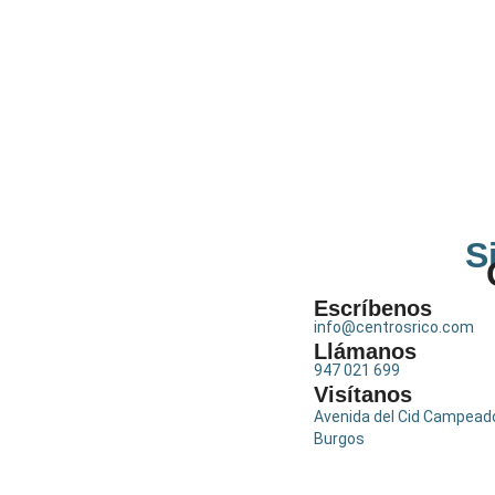
S
Escríbenos
info@centrosrico.com
Llámanos
947 021 699
Visítanos
Avenida del Cid Campeado
Burgos