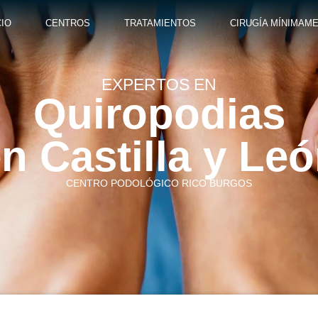
CIO
CENTROS
TRATAMIENTOS
CIRUGÍA MÍNIMAME
EXPERTOS EN
Quiropodias
n Castilla y Le
CENTRO PODOLÓGICO RICO BURGOS