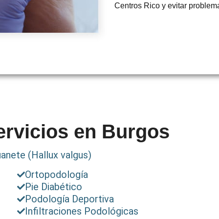
Centros Rico y evitar problema
ervicios en Burgos
uanete (Hallux valgus)
Ortopodología
Pie Diabético
Podología Deportiva
Infiltraciones Podológicas