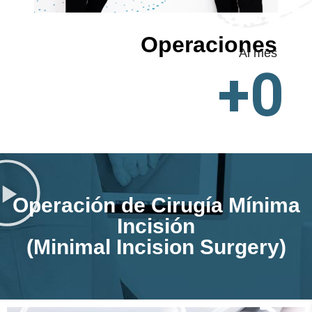
Operaciones
Al mes
+
0
Operación de Cirugía Mínima
Incisión
(Minimal Incision Surgery)