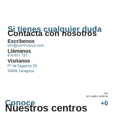
Si tienes cualquier duda
Contacta con nosotros
Escríbenos
info@centrosrico.com
Llámanos
876 651 737
Visítanos
P.º de Sagasta, 50,
50006 Zaragoza
m2
en cuatro centros
Conoce
+
0
Nuestros centros