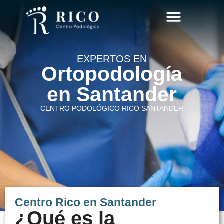
CIRUGÍA MÍNIMAMENTE INVASIVA DEL PIE
EXPERTOS EN
Ortopodología
en Santander
CENTRO PODOLÓGICO RICO SANTANDER
Centro Rico en Santander
¿Qué es la