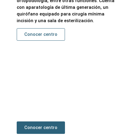
ortopodología, entre otras funciones. Cuenta
con aparatología de última generación, un
quirófano equipado para cirugía mínima
incisión y una sala de esterilización.
Conocer centro
Pamplona
Primer centro podológico rico en España.
Ubicado próximo al Complejo Hospitalario de
Navarra consta de un quirófano equipado para
cirugía mínima incisión , sala de esterilización,
sala de ortopodología y aparatología de última
generación.
Conocer centro