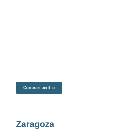
Burgos
La mayor clínica podológica en España con 900
m2. Sus instalaciones albergan una amplia y
cómoda sala de recepción, un gabinete
(boxes), tres consultas para realizar las
revisiones, dos quirófanos equipados para
cirugía mínima incisión y una sala de
esterilización.
Conocer centro
Zaragoza