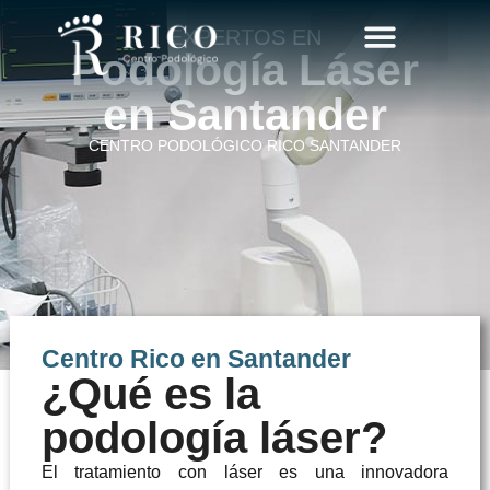
EXPERTOS EN
Podología Láser
CIRUGÍA MÍNIMAMENTE INVASIVA DEL PIE
en Santander
CENTRO PODOLÓGICO RICO SANTANDER
Centro Rico en Santander
¿Qué es la
podología láser?
El tratamiento con láser es una innovadora