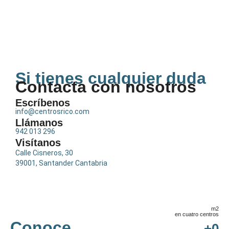
Si tienes cualquier duda
Contacta con nosotros
Escríbenos
info@centrosrico.com
Llámanos
942 013 296
Visítanos
Calle Cisneros, 30
39001, Santander Cantabria
m2
en cuatro centros
Conoce
+
0