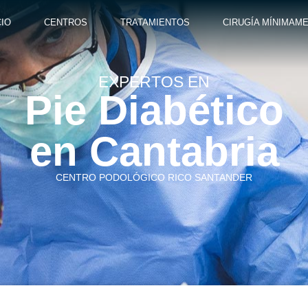
CIO
CENTROS
TRATAMIENTOS
CIRUGÍA MÍNIMAME
EXPERTOS EN
Pie Diabético
en Cantabria
CENTRO PODOLÓGICO RICO SANTANDER